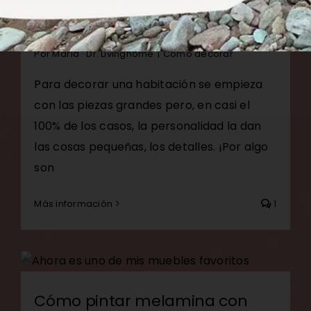
3 tips para decorar una
cómoda
Por
María · Dr. Livinghome
|
Cómo decorar
Para decorar una habitación se empieza
con las piezas grandes pero, en casi el
100% de los casos, la personalidad la dan
las cosas pequeñas, los detalles. ¡Por algo
son
Más información
1
Cómo pintar melamina con