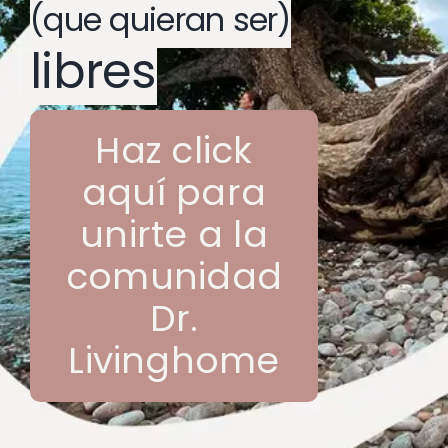
(que quieran ser)
libres
Haz click
aquí para
unirte a la
comunidad
Dr.
Livinghome