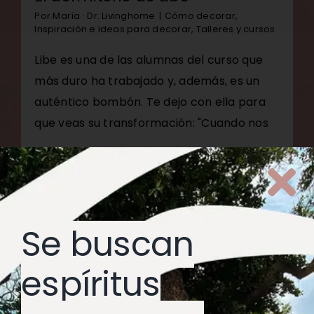
Por
María · Dr. Livinghome
|
Cómo decorar
,
Inspiración e ideas para decorar
,
Talleres y cursos
Libe es una de las alumnas del curso que
más duro ha trabajado y, además, es un
auténtico bombón. Te dejo con ella para
que veas su transformación: "Cuando nos
Más información
2
Se buscan
espíritus