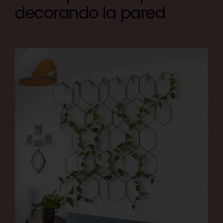
decorando la pared