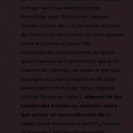
lo mejor será que escojas plantas
inmortales cual Christopher Lambert
(potos, cactus, etc.). Si ya tienes un poco
de mano, o te vas a poner en serio, puedes
pasar a plantas un poco más
delicadas.Esto es importante porque lo
que no quieres es frustrarte porque se te
mueren las plantas y no sabes ni por qué,
y porque una planta muerta es de todo
menos decorativa (aquí tienes
algunas
plantas fáciles de cuidar
).
Además de tus
habilidades botánicas, también tienes
que pensar en las condiciones de tu
casa
, ¿tiene mucha luz o poca? ¿Tu zona
es húmeda o hay mucha sequedad