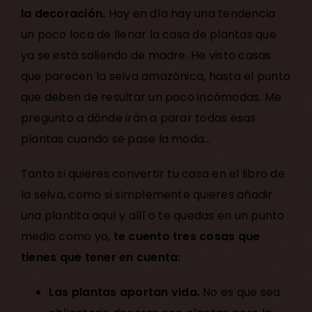
la decoración.
Hoy en día hay una tendencia
un poco loca de llenar la casa de plantas que
ya se está saliendo de madre. He visto casas
que parecen la selva amazónica, hasta el punto
que deben de resultar un poco incómodas. Me
pregunto a dónde irán a parar todas esas
plantas cuando se pase la moda…
Tanto si quieres convertir tu casa en el libro de
la selva, como si simplemente quieres añadir
una plantita aquí y allí o te quedas en un punto
medio como yo,
te cuento tres cosas que
tienes que tener en cuenta:
Las plantas aportan vida.
No es que sea