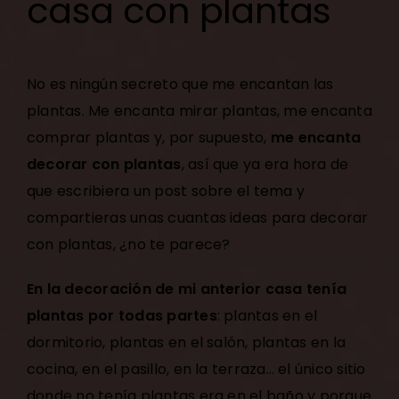
casa con plantas
No es ningún secreto que me encantan las
plantas. Me encanta mirar plantas, me encanta
comprar plantas y, por supuesto,
me encanta
decorar con plantas
, así que ya era hora de
que escribiera un post sobre el tema y
compartieras unas cuantas ideas para decorar
con plantas, ¿no te parece?
En la
decoración de mi anterior casa
tenía
plantas por todas partes
: plantas en el
dormitorio, plantas en el salón, plantas en la
cocina, en el pasillo, en la terraza… el único sitio
donde no tenía plantas era en el baño y porque