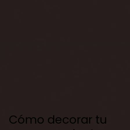
Cómo decorar tu