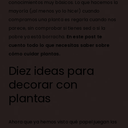
conocimientos muy básicos. Lo que hacemos la
mayoría (¡al menos yo lo hice!) cuando
compramos una planta es regarla cuando nos
parece, sin comprobar si tienes sed o si la
pobre ya está borracha.
En este post te
cuento
todo lo que necesitas saber sobre
cómo cuidar plantas
.
Diez ideas para
decorar con
plantas
Ahora que ya hemos visto qué papel juegan las