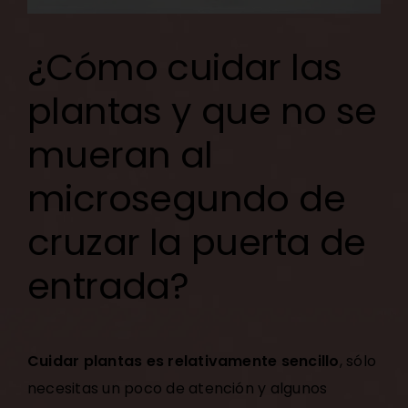
¿Cómo cuidar las
plantas y que no se
mueran al
microsegundo de
cruzar la puerta de
entrada?
Cuidar plantas es relativamente sencillo
, sólo
necesitas un poco de atención y algunos