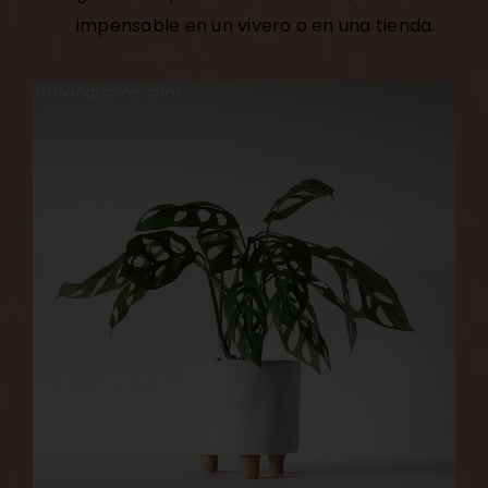
impensable en un vivero o en una tienda.