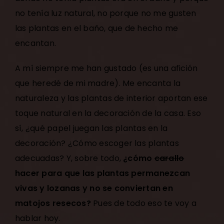
no tenía luz natural, no porque no me gusten
las plantas en el baño, que de hecho me
encantan.
A mí siempre me han gustado (es una afición
que heredé de mi madre). Me encanta la
naturaleza y las plantas de interior aportan ese
toque natural en la decoración de la casa. Eso
sí, ¿qué papel juegan las plantas en la
decoración? ¿Cómo escoger las plantas
adecuadas? Y, sobre todo,
¿cómo
carallo
hacer para que las plantas permanezcan
vivas y lozanas y no se conviertan en
matojos resecos?
Pues de todo eso te voy a
hablar hoy.