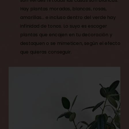
son verdes ni todas las casas son blancas.
Hay plantas moradas, blancas, rosas,
amarillas… e incluso dentro del verde hay
infinidad de tonos. Lo suyo es escoger
plantas que encajen en tu decoración y
destaquen o se mimeticen, según el efecto
que quieras conseguir.