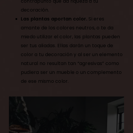
contrapunto que da riqueza a tu
decoración.
Las plantas aportan color.
Si eres
amante de los colores neutros, o te da
miedo utilizar el color, las plantas pueden
ser tus aliadas. Ellas darán un toque de
color a tu decoración y al ser un elemento
natural no resultan tan “agresivas” como
pudiera ser un mueble o un complemento
de ese mismo color.