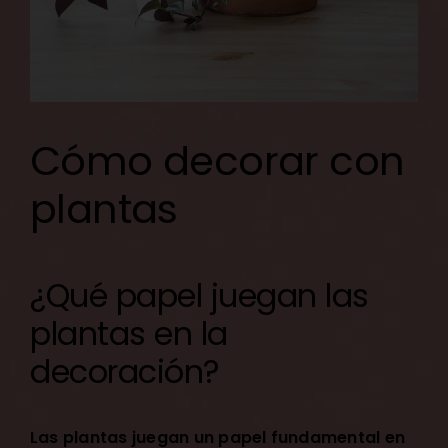
Cómo decorar con
plantas
¿Qué papel juegan las
plantas en la
decoración?
Las plantas juegan un papel fundamental en