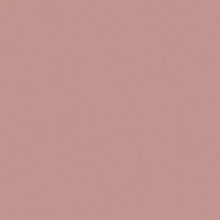
Se bu
espíri
(que quie