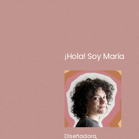
¡Hola! Soy María
Diseñadora,