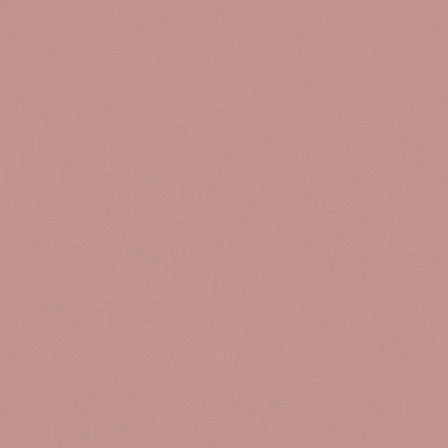
libres
Haz c
com