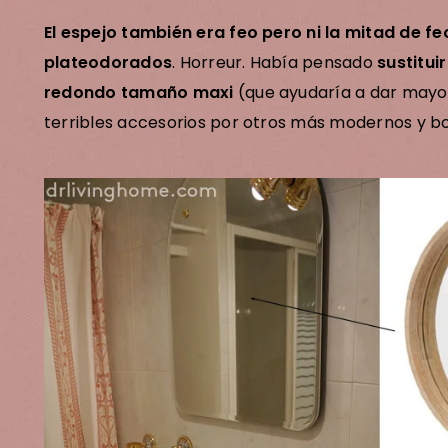
El espejo también era feo pero ni la mitad de f
plateodorados
. Horreur. Había pensado
sustitui
lick aquí para unirte a l
redondo tamaño maxi
(que ayudaría a dar mayor
terribles accesorios por otros más modernos y bo
unidad Dr. Livinghome