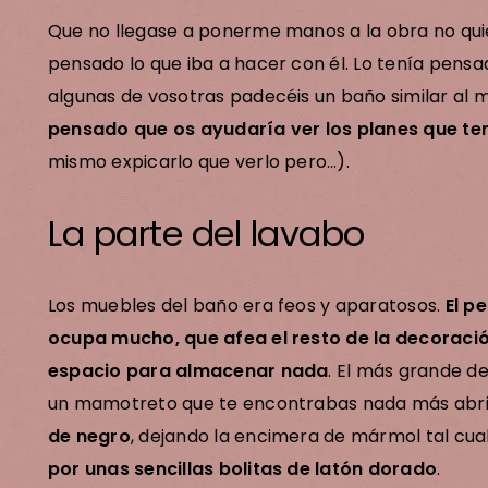
Que no llegase a ponerme manos a la obra no quie
pensado lo que iba a hacer con él. Lo tenía pens
algunas de vosotras padecéis un baño similar al 
pensado que os ayudaría ver los planes que te
mismo expicarlo que verlo pero…).
La parte del lavabo
scan
Los muebles del baño era feos y aparatosos.
El p
ocupa mucho, que afea el resto de la decoraci
tus
espacio para almacenar nada
. El más grande de
un mamotreto que te encontrabas nada más abrir
ran ser)
de negro
, dejando la encimera de mármol tal cua
por unas sencillas bolitas de latón dorado
.