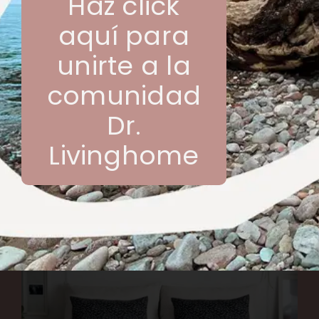
Haz click
en ella las lámparas y ahorrar un poco de
aquí para
espacio. Puedes decorar la balda con marcos y
unirte a la
fotos, o…
comunidad
Dr.
Livinghome