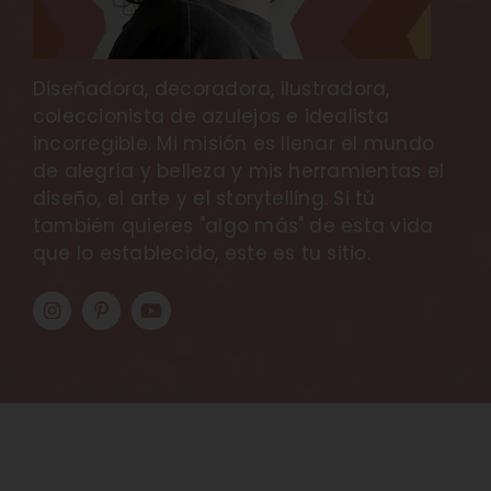
Diseñadora, decoradora, ilustradora,
coleccionista de azulejos e idealista
incorregible. Mi misión es llenar el mundo
de alegría y belleza y mis herramientas el
diseño, el arte y el storytelling. Si tú
también quieres "algo más" de esta vida
que lo establecido, este es tu sitio.