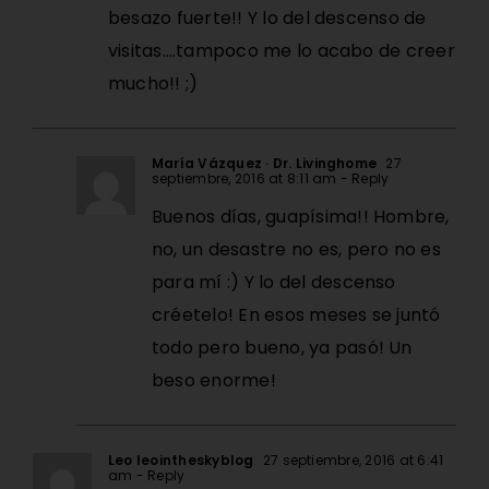
besazo fuerte!! Y lo del descenso de
visitas….tampoco me lo acabo de creer
mucho!! ;)
María Vázquez · Dr. Livinghome
27
septiembre, 2016 at 8:11 am
- Reply
Buenos días, guapísima!! Hombre,
no, un desastre no es, pero no es
para mí :) Y lo del descenso
créetelo! En esos meses se juntó
todo pero bueno, ya pasó! Un
beso enorme!
Leo leointheskyblog
27 septiembre, 2016 at 6:41
am
- Reply