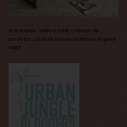
Si te animas, todavía estás a tiempo de
participar. ¿Cuál de los tres estilismos te gusta
más?