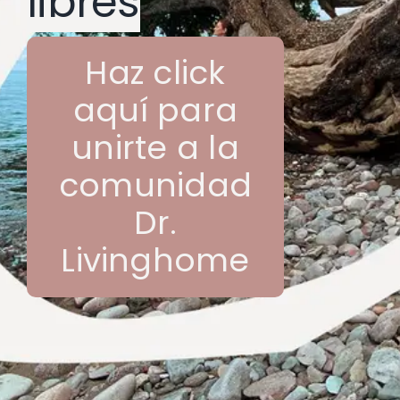
libres
Haz click
aquí para
unirte a la
comunidad
Dr.
Livinghome
Diseñadora, decoradora, ilustradora,
coleccionista de azulejos e idealista
incorregible. Mi misión es llenar el mundo
de alegría y belleza y mis herramientas el
diseño, el arte y el storytelling. Si tú