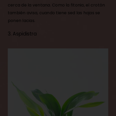
cerca de la ventana. Como la fitonia, el crotón
también avisa, cuando tiene sed las hojas se
ponen lacias.
3. Aspidistra