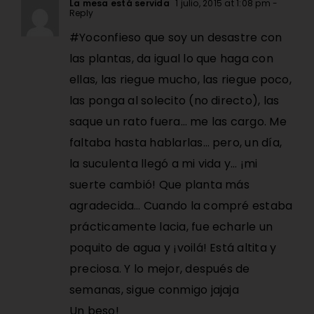
La mesa está servida
1 julio, 2015 at 1:08 pm
-
Reply
#Yoconfieso que soy un desastre con
las plantas, da igual lo que haga con
ellas, las riegue mucho, las riegue poco,
las ponga al solecito (no directo), las
saque un rato fuera… me las cargo. Me
faltaba hasta hablarlas… pero, un día,
la suculenta llegó a mi vida y… ¡mi
suerte cambió! Que planta más
agradecida… Cuando la compré estaba
prácticamente lacia, fue echarle un
poquito de agua y ¡voilá! Está altita y
preciosa. Y lo mejor, después de
semanas, sigue conmigo jajaja
Un beso!