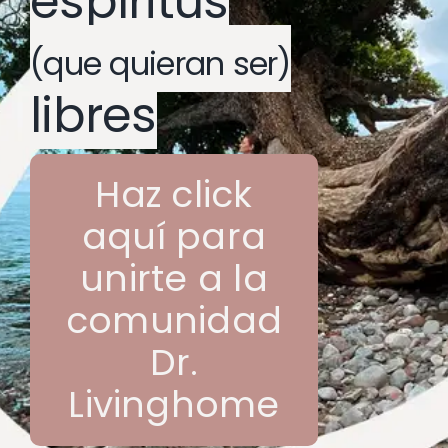
espíritus
(que quieran ser)
libres
Haz click
aquí para
unirte a la
comunidad
Dr.
Livinghome
Para eliminar todo rastro del look instituto lo