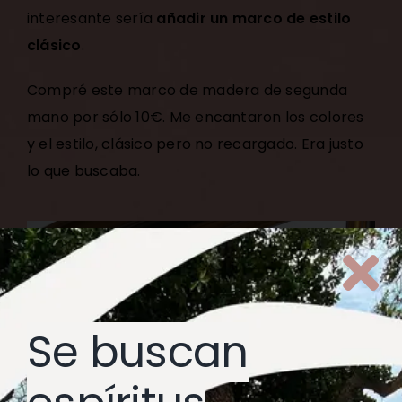
interesante sería
añadir un marco de estilo
clásico
.
Compré este marco de madera de segunda
mano por sólo 10€. Me encantaron los colores
y el estilo, clásico pero no recargado. Era justo
lo que buscaba.
Se buscan