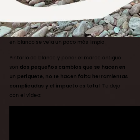
pinté de blanco.
No me gustaba como
combinaba el color natural del corcho con el
marco antiguo y además me parece que con el
marco oscuro y la cantidad de fotos y papeles,
en blanco se veía un poco más limpio.
Pintarlo de blanco y poner el marco antiguo
son
dos pequeños cambios que se hacen en
un periquete, no te hacen falta herramientas
complicadas y el impacto es total
. Te dejo
con el vídeo: