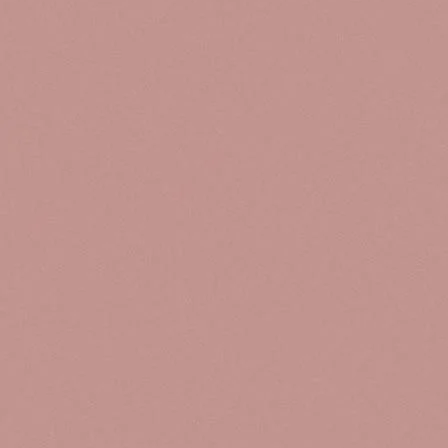
libres
Haz c
com