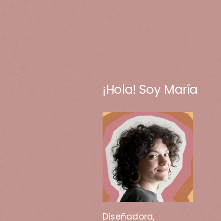
¡Hola! Soy María
Diseñadora,