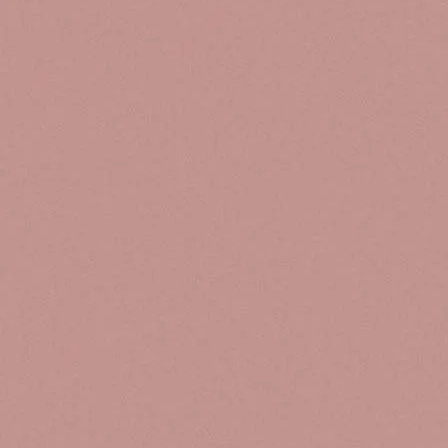
Se bu
espíri
(que quie