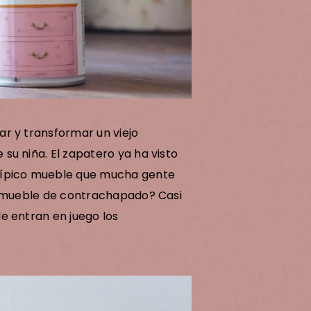
a
r y transformar un viejo
su niña. El zapatero ya ha visto
típico mueble que mucha gente
un mueble de contrachapado? Casi
e entran en juego los